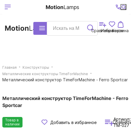
Выберите ваш
Ваш регион
+7 (495)740-
График
Motion
Lamps
доставки
38-68
работы
город
Motion
Lamps
Каталог
Сравнение
Избранное
Корзина
Главная
Конструкторы
Металлические конструкторы TimeForMachine
Металлический конструктор TimeForMachine - Ferro Sportcar
Металлический конструктор TimeForMachine - Ferro
Sportcar
Артикул:
Товар в
Сравнит
Добавить в избранное
наличии
TM-027