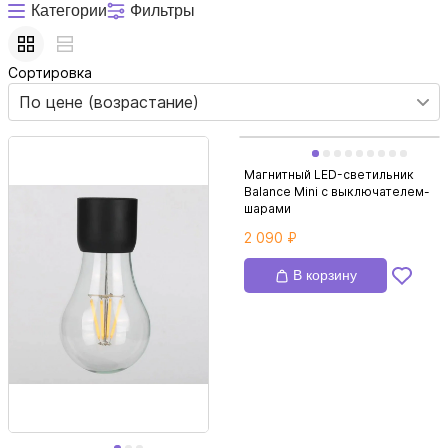
и скрытой мудрости природы, которую нам еще предстоит постичь.
Категории
Фильтры
Который, впрочем, не лишен некоторых практических обоснований –
устройство работает как вполне полноценный ночник.
Сортировка
По цене (возрастание)
Магнитный LED-светильник
Balance Mini с выключателем-
шарами
2 090 ₽
В корзину