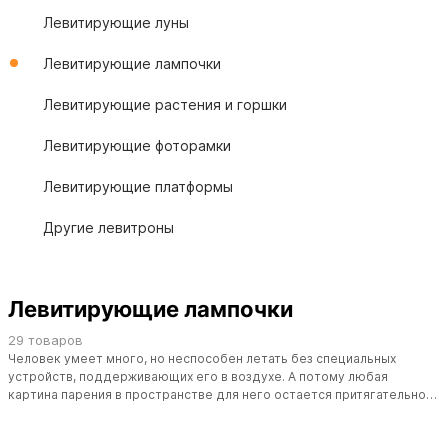
Левитирующие луны
Левитирующие лампочки
Левитирующие растения и горшки
Левитирующие фоторамки
Левитирующие платформы
Другие левитроны
Левитирующие лампочки
29 товаров
Человек умеет много, но неспособен летать без специальных
устройств, поддерживающих его в воздухе. А потому любая
картина парения в пространстве для него остается притягательной
и чарующей. Оттого
левитирующая
лампочка не простой сувенир –
это своеобразный символ недоступности самостоятельного полета