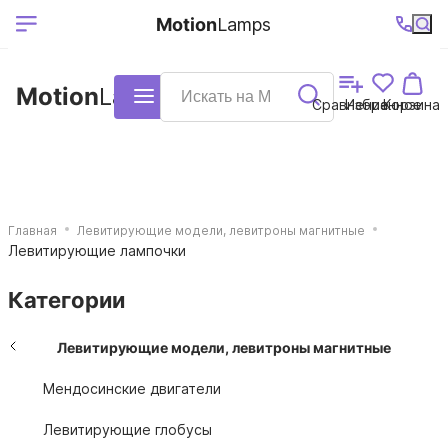
Выберите ваш
Ваш регион
+7 (495)740-
График
Motion
Lamps
доставки
38-68
работы
город
Motion
Lamps
Каталог
Сравнение
Избранное
Корзина
Главная
Левитирующие модели, левитроны магнитные
Левитирующие лампочки
Категории
Левитирующие модели, левитроны магнитные
Мендосинские двигатели
Левитирующие глобусы