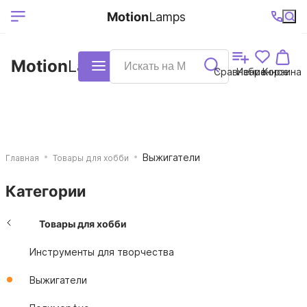
Выберите ваш
Ваш регион
+7 (495)740-
График
Motion
Lamps
доставки
38-68
работы
город
Motion
Lamps
Каталог
Сравнение
Избранное
Корзина
Выжигатели
Главная
Товары для хобби
Категории
Товары для хобби
Инструменты для творчества
Выжигатели