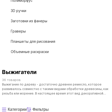
Полиморфус
3D ручки
Заготовки из фанеры
Граверы
Планшеты для рисования
Объемные раскраски
Выжигатели
36 товаров
Выжигание по дереву - достаточно древнее ремесло, которое
развивалось совместно с такими видами обработки древесины, как
резьба или морение. В настоящее время этот вид декоративной
работы по дереву можно отнести в разряд хобби. Причем
благодаря совершенствованию техники, пирография доступна даже
детям.
Категории
Фильтры