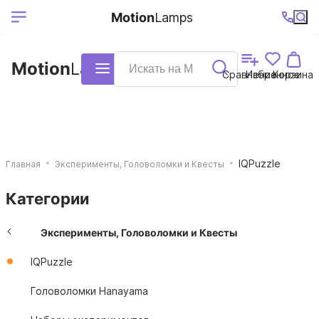
Выберите ваш
Ваш регион
+7 (495)740-
График
Motion
Lamps
доставки
38-68
работы
город
Motion
Lamps
Каталог
Сравнение
Избранное
Корзина
IQPuzzle
Главная
Эксперименты, Головоломки и Квесты
Категории
Эксперименты, Головоломки и Квесты
IQPuzzle
Головоломки Hanayama