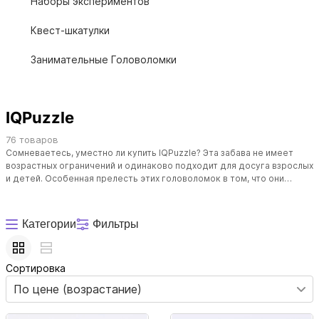
Наборы экспериментов
Квест-шкатулки
Занимательные Головоломки
IQPuzzle
76 товаров
Сомневаетесь, уместно ли купить
IQPuzzle
? Эта забава не имеет
возрастных ограничений и одинаково подходит для досуга взрослых
и детей. Особенная прелесть этих головоломок в том, что они
требуют и пространственного мышления, и навыков логики. Это
интересно одному и крайне увлекательно в компании. Просто
попробуйте. Возможно, это изменит взгляд на привычные вещи.
Категории
Фильтры
Сортировка
По цене (возрастание)