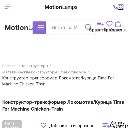
Выберите ваш
Ваш регион
+7 (495)740-
График
Motion
Lamps
доставки
38-68
работы
город
Motion
Lamps
Каталог
Сравнение
Избранное
Корзина
Главная
Конструкторы
Металлические конструкторы TimeForMachine
Конструктор-трансформер Локомотив/Курица Time For
Machine Chicken-Train
Конструктор-трансформер Локомотив/Курица Time
For Machine Chicken-Train
Артикул:
Нет в
Сравнит
Добавить в избранное
наличии