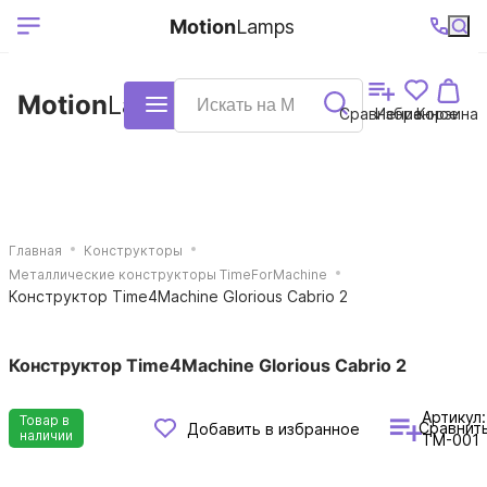
Выберите ваш
Ваш регион
+7 (495)740-
График
Motion
Lamps
доставки
38-68
работы
город
Motion
Lamps
Каталог
Сравнение
Избранное
Корзина
Главная
Конструкторы
Металлические конструкторы TimeForMachine
Конструктор Time4Machine Glorious Cabrio 2
Конструктор Time4Machine Glorious Cabrio 2
Артикул:
Товар в
Сравнит
Добавить в избранное
наличии
TM-001