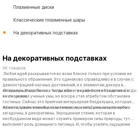
Плазменные диски
Классические плазменные шары
На декоративных подставках
На декоративных подставках
36 товаров
Любая идей раскрывается во всем блеске только при условии ее
правильного обрамления. Это одинаково справедливо и в случае с
демонстрацией научных достижений, и к элементам декора в
интерьере. И особенно – когда обе эти крайности объединены в
Плазменный шар Никола
Теслы
известен уже более столетия. Когда-
нечто целое.
то он занимал ученые умы, но вскоре стал атрибутом обстановки
гостиных. Сейчас это приятная интерьерная безделушка, которая
может служить и необычным ночником, и необычным сувениром.
Молнии, заключенные в стеклянную емкость, уже сами по себе и
загадочны, и декоративны. Укрощенная стихия, которая в
необузданном виде может служить примером силы природы, тут
выполняет роль домашнего питомца. И, чтобы усилить ощущение
таинственности, загадочности, что из-за повышенной
декоративности может ускользнуть от зрителя, предусмотрена