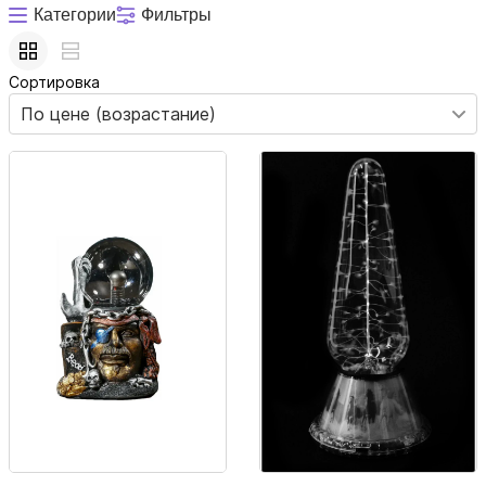
подставка, позволяющая вживить устройство в любой интерьер – от
Категории
Фильтры
детской комнаты до лаконичного
хайтека
. Ну а любителям мистики
подойдет подставка в форме рук или керамического талисмана из
арсенала восточной мифологии.
Сортировка
По цене (возрастание)