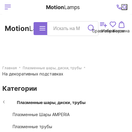
Выберите ваш
Ваш регион
+7 (495)740-
График
Motion
Lamps
доставки
38-68
работы
город
Motion
Lamps
Каталог
Сравнение
Избранное
Корзина
Главная
Плазменные шары, диски, трубы
На декоративных подставках
Категории
Плазменные шары, диски, трубы
Плазменные Шары AMPERIA
Плазменные трубы