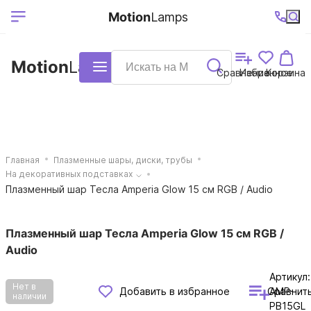
Выберите ваш
Ваш регион
+7 (495)740-
График
Motion
Lamps
доставки
38-68
работы
город
Motion
Lamps
Каталог
Сравнение
Избранное
Корзина
Главная
Плазменные шары, диски, трубы
На декоративных подставках
Плазменный шар Тесла Amperia Glow 15 см RGB / Audio
Плазменный шар Тесла Amperia Glow 15 см RGB /
Audio
Артикул:
Нет в
Сравнит
Добавить в избранное
AMP-
наличии
PB15GL