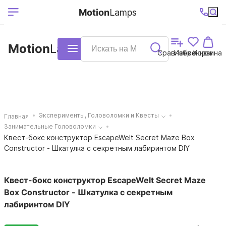
Выберите ваш
Ваш регион
+7 (495)740-
График
Motion
Lamps
доставки
38-68
работы
город
Motion
Lamps
Каталог
Сравнение
Избранное
Корзина
Эксперименты, Головоломки и Квесты
Главная
Занимательные Головоломки
Квест-бокс конструктор EscapeWelt Secret Maze Box
Constructor - Шкатулка с секретным лабиринтом DIY
Квест-бокс конструктор EscapeWelt Secret Maze
Box Constructor - Шкатулка с секретным
лабиринтом DIY