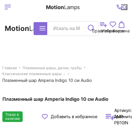
Выберите ваш
Ваш регион
+7 (495)740-
График
Motion
Lamps
доставки
38-68
работы
город
Motion
Lamps
Каталог
Сравнение
Избранное
Корзина
Главная
Плазменные шары, диски, трубы
Классические плазменные шары
Плазменный шар Amperia Indigo 10 см Audio
Плазменный шар Amperia Indigo 10 см Audio
Артикул:
Товар в
Сравнит
Добавить в избранное
AMP-
наличии
PB10IN