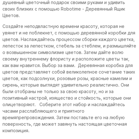
душевный цветочный подарок своими руками и удивить
своих близких с помощью Robotime - Деревянный Ящик
Цветов.
Создайте неподвластную времени красоту, которая не
увянет и не поблекнет, с помощью деревянной коробки для
цветов.
Наслаждайтесь процессом сборки каждого цветка,
лепесток за лепестком, стебель за стеблем, и размышляйте
о возвышенном символизме цветов.
Затем дайте волю
своему внутреннему флористу и расположите цветы так,
как вам нравится.
Выбор за вами.
Деревянная коробка для
цветов представляет собой великолепное сочетание таких
цветов, как подсолнухи, розовые розы, красные камелии и
сирень, которые выглядят удивительно реалистично.
Они
были отобраны не только за свою красоту, но и за
позитивный настрой, изящество и стойкость, которые они
олицетворяют.
Соберите этот набор и наслаждайтесь
часами расслабляющего и приятного
времяпрепровождения.
Затем поставьте его на любую
поверхность, где может завянуть настоящая цветочная
композиция.