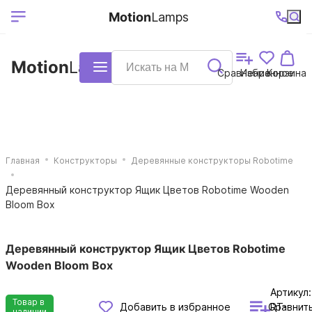
Выберите ваш
Ваш регион
+7 (495)740-
График
Motion
Lamps
доставки
38-68
работы
город
Motion
Lamps
Каталог
Сравнение
Избранное
Корзина
Главная
Конструкторы
Деревянные конструкторы Robotime
Деревянный конструктор Ящик Цветов Robotime Wooden
Bloom Box
Деревянный конструктор Ящик Цветов Robotime
Wooden Bloom Box
Артикул:
Товар в
Сравнит
Добавить в избранное
RT-
наличии