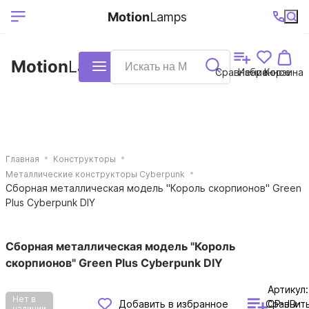
Выберите ваш
Ваш регион
+7 (495)740-
График
Motion
Lamps
доставки
38-68
работы
город
Motion
Lamps
Каталог
Сравнение
Избранное
Корзина
Главная
Конструкторы
Металлические конструкторы Cyberpunk
Сборная металлическая модель "Король скорпионов" Green
Plus Cyberpunk DIY
Сборная металлическая модель "Король
скорпионов" Green Plus Cyberpunk DIY
Артикул:
Нет в
Сравнит
Добавить в избранное
CP-JD-
наличии