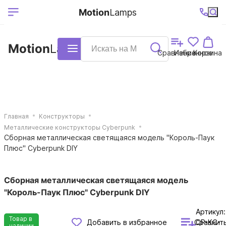
Выберите ваш
Ваш регион
+7 (495)740-
График
Motion
Lamps
доставки
38-68
работы
город
Motion
Lamps
Каталог
Сравнение
Избранное
Корзина
Главная
Конструкторы
Металлические конструкторы Cyberpunk
Сборная металлическая светящаяся модель "Король-Паук
Плюс" Cyberpunk DIY
Сборная металлическая светящаяся модель
"Король-Паук Плюс" Cyberpunk DIY
Артикул:
Товар в
Сравнит
Добавить в избранное
CP-KC-
наличии