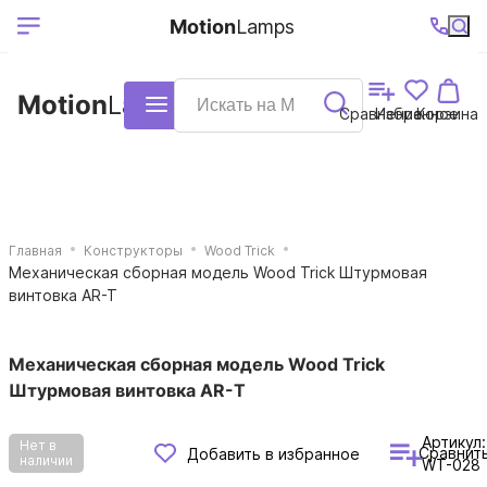
Выберите ваш
Ваш регион
+7 (495)740-
График
Motion
Lamps
доставки
38-68
работы
город
Motion
Lamps
Каталог
Сравнение
Избранное
Корзина
Главная
Конструкторы
Wood Trick
Механическая сборная модель Wood Trick Штурмовая
винтовка AR-T
Механическая сборная модель Wood Trick
Штурмовая винтовка AR-T
Артикул:
Нет в
Сравнит
Добавить в избранное
наличии
WT-028