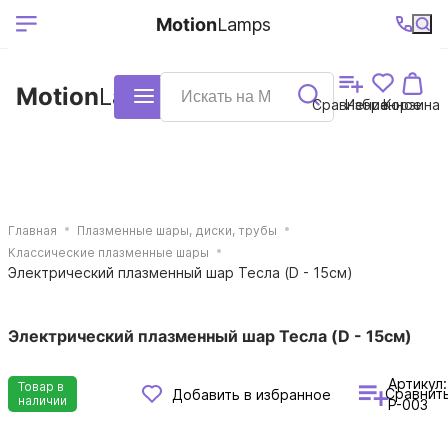
Выберите ваш
Ваш регион
+7 (495)740-
График
Motion
Lamps
доставки
38-68
работы
город
Motion
Lamps
Каталог
Сравнение
Избранное
Корзина
Главная
Плазменные шары, диски, трубы
Классические плазменные шары
Электрический плазменный шар Тесла (D - 15см)
Электрический плазменный шар Тесла (D - 15см)
Артикул:
Товар в
Сравнит
Добавить в избранное
наличии
P-003