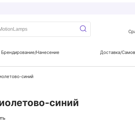
Ср
Брендирование/Нанесение
Доставка/Само
фиолетово-синий
фиолетово-синий
ить