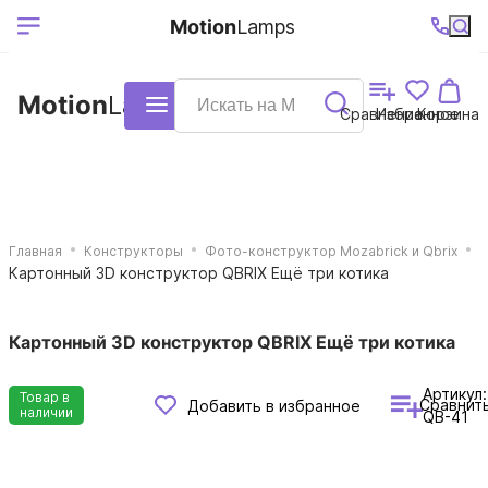
Выберите ваш
Ваш регион
+7 (495)740-
График
Motion
Lamps
доставки
38-68
работы
город
Motion
Lamps
Каталог
Сравнение
Избранное
Корзина
Главная
Конструкторы
Фото-конструктор Mozabrick и Qbrix
Картонный 3D конструктор QBRIX Ещё три котика
Картонный 3D конструктор QBRIX Ещё три котика
Артикул:
Товар в
Сравнит
Добавить в избранное
наличии
QB-41