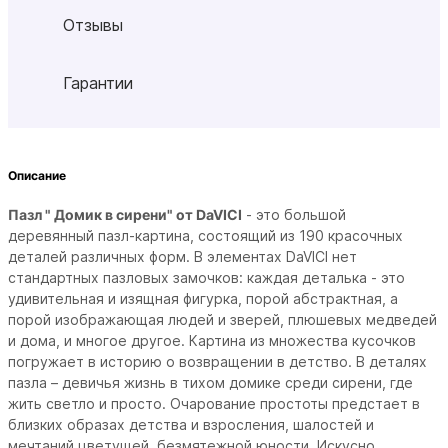
Отзывы
Гарантии
Описание
Пазл "
Домик в сирени
" от DaVICI
- это большой
деревянный пазл-картина, состоящий из 190 красочных
деталей различных форм. В элементах DaVICI нет
стандартных пазловых замочков: каждая деталька - это
удивительная и изящная фигурка, порой абстрактная, а
порой изображающая людей и зверей, плюшевых медведей
и дома, и многое другое. Картина из множества кусочков
погружает в историю о возвращении в детство.
В деталях
пазла – девичья жизнь в тихом домике среди сирени, где
жить светло и просто. Очарование простоты предстает в
близких образах детства и взросления, шалостей и
мечтаний цветущей, безмятежной юности. Искусно