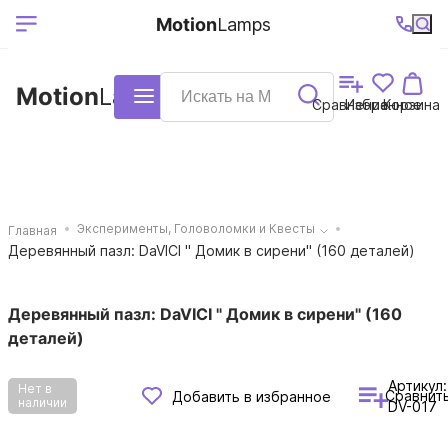
Выберите ваш
Ваш регион
+7 (495)740-
График
Motion
Lamps
доставки
38-68
работы
город
Motion
Lamps
Каталог
Сравнение
Избранное
Корзина
Эксперименты, Головоломки и Квесты
Главная
Деревянный пазл: DaVICI " Домик в сирени" (160 деталей)
Деревянный пазл: DaVICI " Домик в сирени" (160
деталей)
Артикул:
Нет в
Сравнит
Добавить в избранное
наличии
DV-017