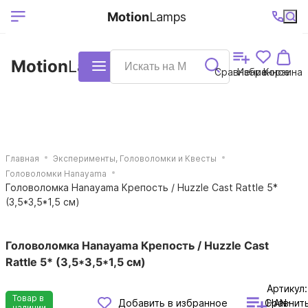
Выберите ваш
Ваш регион
+7 (495)740-
График
Motion
Lamps
доставки
38-68
работы
город
Motion
Lamps
Каталог
Сравнение
Избранное
Корзина
Главная
Эксперименты, Головоломки и Квесты
Головоломки Hanayama
Головоломка Hanayama Крепость / Huzzle Cast Rattle 5*
(3,5*3,5*1,5 см)
Головоломка Hanayama Крепость / Huzzle Cast
Rattle 5* (3,5*3,5*1,5 см)
Артикул:
Товар в
Сравнит
Добавить в избранное
HAN-
наличии