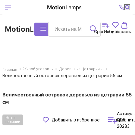
Выберите ваш
Ваш регион
+7 (495)740-
График
Motion
Lamps
доставки
38-68
работы
город
Motion
Lamps
Каталог
Сравнение
Избранное
Корзина
Живой уголок
Деревья из Цетрарии
Главная
Величественный островок деревьев из цетрарии 55 см
Величественный островок деревьев из цетрарии 55
см
Артикул:
Нет в
Сравнит
Добавить в избранное
CET-
наличии
20283