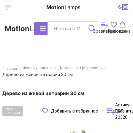
Выберите ваш
Ваш регион
+7 (495)740-
График
Motion
Lamps
доставки
38-68
работы
город
Motion
Lamps
Каталог
Сравнение
Избранное
Корзина
Живой уголок
Деревья из Цетрарии
Главная
Дерево из живой цетрарии 30 см
Дерево из живой цетрарии 30 см
Артикул:
Нет в
Сравнит
Добавить в избранное
CET-
наличии
20326