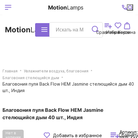
Выберите ваш
Ваш регион
+7 (495)740-
График
Motion
Lamps
доставки
38-68
работы
город
Motion
Lamps
Каталог
Сравнение
Избранное
Корзина
Главная
Увлажнители воздуха, благовония
Благовония стелющийся дым
Благовония пуля Back Flow HEM Jasmine стелющийся дым 40
шт., Индия
Благовония пуля Back Flow HEM Jasmine
стелющийся дым 40 шт., Индия
Артикул:
Нет в
Сравнит
Добавить в избранное
наличии