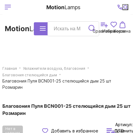
Выберите ваш
Ваш регион
+7 (495)740-
График
Motion
Lamps
доставки
38-68
работы
город
Motion
Lamps
Каталог
Сравнение
Избранное
Корзина
Главная
Увлажнители воздуха, благовония
Благовония стелющийся дым
Благовония Пуля BCN001-25 стелющийся дым 25 шт
Розмарин
Благовония Пуля BCN001-25 стелющийся дым 25 шт
Розмарин
Артикул:
Нет в
Сравнит
Добавить в избранное
STD-
наличии