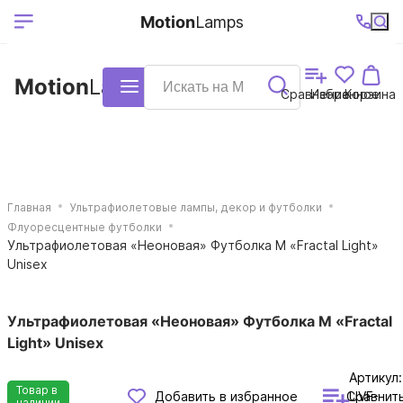
Выберите ваш
Ваш регион
+7 (495)740-
График
Motion
Lamps
доставки
38-68
работы
город
Motion
Lamps
Каталог
Сравнение
Избранное
Корзина
Главная
Ультрафиолетовые лампы, декор и футболки
Флуоресцентные футболки
Ультрафиолетовая «Неоновая» Футболка M «Fractal Light»
Unisex
Ультрафиолетовая «Неоновая» Футболка M «Fractal
Light» Unisex
Артикул:
Товар в
Сравнит
Добавить в избранное
UVF-
наличии