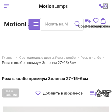
Выберите ваш
Ваш регион
+7 (495)740-
График
Motion
Lamps
доставки
38-68
работы
город
Motion
Lamps
Каталог
Сравнение
Избранное
Корзина
Главная
Светодиодные цветы, Розы в колбе
Розы в колбе
Роза в колбе премиум Зеленая 27*15*6см
Роза в колбе премиум Зеленая 27*15*6см
Артикул:
Нет в
Сравнит
Добавить в избранное
наличии
RK-069