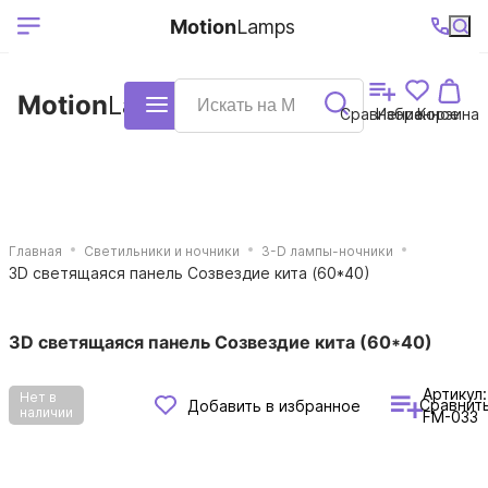
Выберите ваш
Ваш регион
+7 (495)740-
График
Motion
Lamps
доставки
38-68
работы
город
Motion
Lamps
Каталог
Сравнение
Избранное
Корзина
Главная
Светильники и ночники
3-D лампы-ночники
3D светящаяся панель Созвездие кита (60*40)
3D светящаяся панель Созвездие кита (60*40)
Артикул:
Нет в
Сравнит
Добавить в избранное
наличии
FM-033