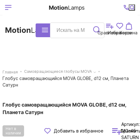
Выберите ваш
Ваш регион
+7 (495)740-
График
Motion
Lamps
доставки
38-68
работы
город
Motion
Lamps
Каталог
Сравнение
Избранное
Корзина
Самовращающиеся глобусы MOVA
Главная
Глобус самовращающийся MOVA GLOBE, d12 см, Планета
Сатурн
Глобус самовращающийся MOVA GLOBE, d12 см,
Планета Сатурн
Артикул:
Нет в
Сравнит
Добавить в избранное
MG-45-
наличии
SATURN