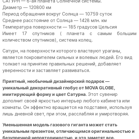
САТУРН — 6-ая планета Солнечной системы.
Диаметр — 120800 км
Период обращения вокруг Солнца — 10759 суток
Среднее расстояние от Солнца — 1428 млн. км
Температура поверхности — 185 градусов Цельсия
Имеет 17 спутников ( планета с самым большим
количеством спутников), система колец.
Сатурн, на поверхности которого властвуют ураганы,
является покровителем сильных и волевых людей. Его вид
толкает на принятие правильных решений, добавляет
уверенности и заставляет развиваться.
Приятный, необычный дизайнерский подарок —
уникальный декоративный глобус от MOVA GLOBE,
имитирующий форму и цвет Сатурна
. Этот сувенир
дополнит своей яркостью интерьер любого кабинета или
комнаты. Он эффектно вращается на подставке, используя
лишь дневной свет, при этом, расслабляя и умиротворяя.
Уменьшенная модель газового гиганта может стать
уникальным презентом, отличающимся оригинальностью и
безупречной неповторимостью, и это заметят все.