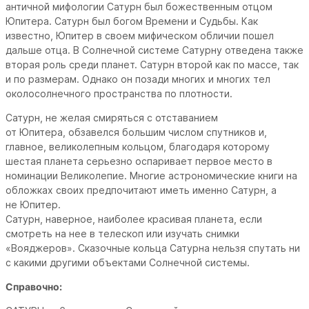
античной мифологии Сатурн был божественным отцом
Юпитера. Сатурн был богом Времени и Судьбы. Как
известно, Юпитер в своем мифическом обличии пошел
дальше отца. В Солнечной системе Сатурну отведена также
вторая роль среди планет. Сатурн второй как по массе, так
и по размерам. Однако он позади многих и многих тел
околосолнечного пространства по плотности.
Сатурн, не желая смиряться с отставанием
от Юпитера, обзавелся большим числом спутников и,
главное, великолепным кольцом, благодаря которому
шестая планета серьезно оспаривает первое место в
номинации Великолепие. Многие астрономические книги на
обложках своих предпочитают иметь именно Сатурн, а
не Юпитер.
Сатурн, наверное, наиболее красивая планета, если
смотреть на нее в телескоп или изучать снимки
«Вояджеров». Сказочные кольца Сатурна нельзя спутать ни
с какими другими объектами Солнечной системы.
Cправочно: