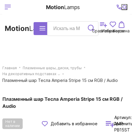
Выберите ваш
Ваш регион
+7 (495)740-
График
Motion
Lamps
доставки
38-68
работы
город
Motion
Lamps
Каталог
Сравнение
Избранное
Корзина
Главная
Плазменные шары, диски, трубы
На декоративных подставках
Плазменный шар Тесла Amperia Stripe 15 см RGB / Audio
Плазменный шар Тесла Amperia Stripe 15 см RGB /
Audio
Артикул:
Нет в
Сравнит
Добавить в избранное
AMP-
наличии
PB15ST