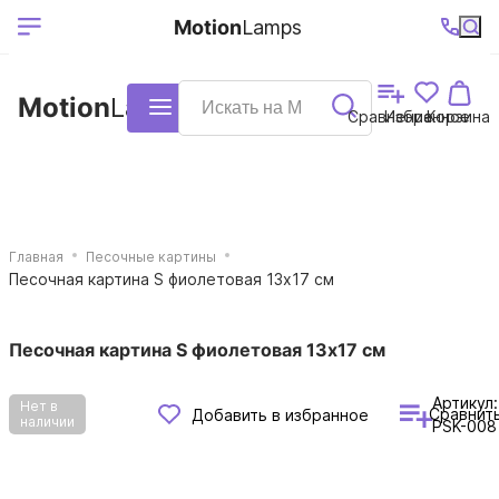
Выберите ваш
Ваш регион
+7 (495)740-
График
Motion
Lamps
доставки
38-68
работы
город
Motion
Lamps
Каталог
Сравнение
Избранное
Корзина
Главная
Песочные картины
Песочная картина S фиолетовая 13х17 см
Песочная картина S фиолетовая 13х17 см
Артикул:
Нет в
Сравнит
Добавить в избранное
наличии
PSK-008