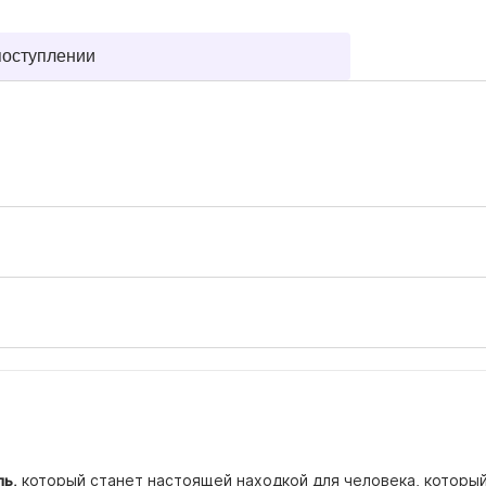
поступлении
ль,
который станет настоящей находкой для человека, который