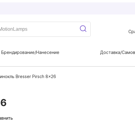
Ср
Брендирование/Нанесение
Доставка/Само
инокль Bresser Pirsch 8x26
26
авнить