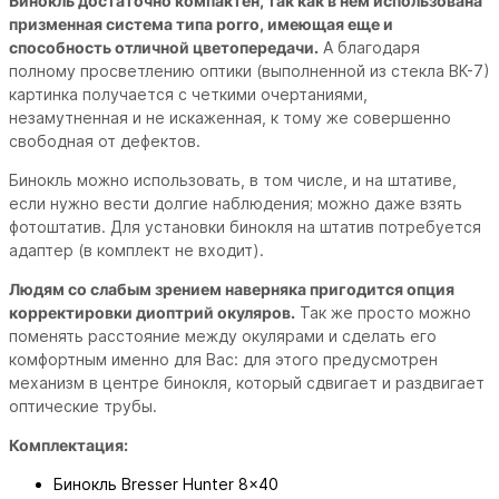
Бинокль достаточно компактен, так как в нем использована
призменная система типа porro, имеющая еще и
способность отличной цветопередачи.
А благодаря
полному просветлению оптики (выполненной из стекла ВК-7)
картинка получается с четкими очертаниями,
незамутненная и не искаженная, к тому же совершенно
свободная от дефектов.
Бинокль можно использовать, в том числе, и на штативе,
если нужно вести долгие наблюдения; можно даже взять
фотоштатив. Для установки бинокля на штатив потребуется
адаптер (в комплект не входит).
Людям со слабым зрением наверняка пригодится опция
корректировки диоптрий окуляров.
Так же просто можно
поменять расстояние между окулярами и сделать его
комфортным именно для Вас: для этого предусмотрен
механизм в центре бинокля, который сдвигает и раздвигает
оптические трубы.
Комплектация:
Бинокль Bresser Hunter 8x40