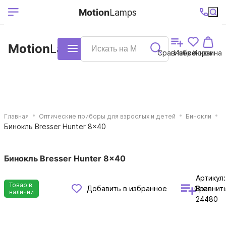
Выберите ваш
Ваш регион
+7 (495)740-
График
Motion
Lamps
доставки
38-68
работы
город
Motion
Lamps
Каталог
Сравнение
Избранное
Корзина
Главная
Оптические приборы для взрослых и детей
Бинокли
Бинокль Bresser Hunter 8x40
Бинокль Bresser Hunter 8x40
Артикул:
Товар в
Сравнит
Добавить в избранное
Bre-
наличии
24480