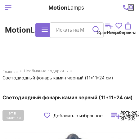
Выберите ваш
Ваш регион
+7 (495)740-
График
Motion
Lamps
доставки
38-68
работы
город
Motion
Lamps
Каталог
Сравнение
Избранное
Корзина
Необычные подарки
Главная
Светодиодный фонарь камин черный (11*11*24 см)
Светодиодный фонарь камин черный (11*11*24 см)
Артикул:
Нет в
Сравнит
Добавить в избранное
наличии
SP-003