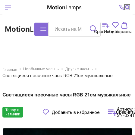
Выберите ваш
Ваш регион
+7 (495)740-
График
Motion
Lamps
доставки
38-68
работы
город
Motion
Lamps
Каталог
Сравнение
Избранное
Корзина
Необычные часы
Другие часы
Главная
Светящиеся песочные часы RGB 21см музыкальные
Светящиеся песочные часы RGB 21см музыкальные
Артикул:
Товар в
Сравнит
Добавить в избранное
наличии
SN-0241