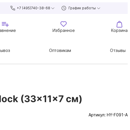
+7 (495)740-38-68
График работы
авнение
Избранное
Корзина
вывоз
Оптовикам
Отзывы
ock (33×11×7 см)
Артикул:
HY-F091-A