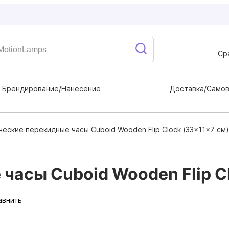
Ср
Брендирование/Нанесение
Доставка/Само
ческие перекидные часы Cuboid Wooden Flip Clock (33×11×7 см)
часы Cuboid Wooden Flip Cl
авнить