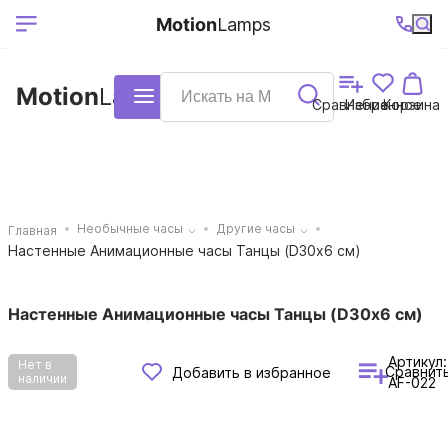
Выберите ваш
Ваш регион
+7 (495)740-
График
Motion
Lamps
доставки
38-68
работы
город
Motion
Lamps
Каталог
Сравнение
Избранное
Корзина
Необычные часы
Другие часы
Главная
Настенные Анимационные часы Танцы (D30х6 см)
Настенные Анимационные часы Танцы (D30х6 см)
Артикул:
Нет в
Сравнит
Добавить в избранное
наличии
AF-022