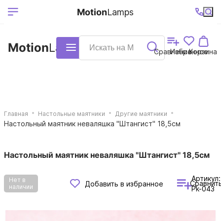
Выберите ваш
Ваш регион
+7 (495)740-
График
Motion
Lamps
доставки
38-68
работы
город
Motion
Lamps
Каталог
Сравнение
Избранное
Корзина
Главная
Настольные маятники
Другие маятники
Настольный маятник неваляшка "Штангист" 18,5см
Настольный маятник неваляшка "Штангист" 18,5см
Артикул:
Нет в
Сравнит
Добавить в избранное
наличии
Pk-043