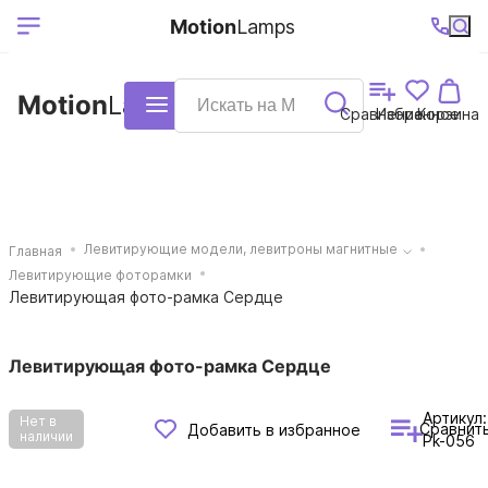
Выберите ваш
Ваш регион
+7 (495)740-
График
Motion
Lamps
доставки
38-68
работы
город
Motion
Lamps
Каталог
Сравнение
Избранное
Корзина
Левитирующие модели, левитроны магнитные
Главная
Левитирующие фоторамки
Левитирующая фото-рамка Сердце
Левитирующая фото-рамка Сердце
Артикул:
Нет в
Сравнит
Добавить в избранное
наличии
Pk-056