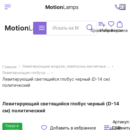
Выберите ваш
Ваш регион
+7 (495)740-
График
Motion
Lamps
доставки
38-68
работы
город
Motion
Lamps
Каталог
Сравнение
Избранное
Корзина
Левитирующие модели, левитроны магнитные
Главная
Левитирующие глобусы
Левитирующий светящийся глобус черный (D-14 см)
политический
Левитирующий светящийся глобус черный (D-14
см) политический
Артикул:
Товар в
Сравнит
Добавить в избранное
LGB-
наличии