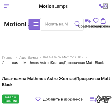
Выберите ваш
Ваш регион
+7 (495)740-
График
Motion
Lamps
доставки
38-68
работы
город
Motion
Lamps
Каталог
Сравнение
Избранное
Корзина
Лава-лампы Mathmos UK
Главная
Лава-Лампы
Лава-лампа Mathmos Astro Желтая/Прозрачная Matt Black
Лава-лампа Mathmos Astro Желтая/Прозрачная Matt
Black
Артикул:
Товар в
Сравнит
Добавить в избранное
наличии
MT-531