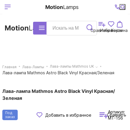
Выберите ваш
Ваш регион
+7 (495)740-
График
Motion
Lamps
доставки
38-68
работы
город
Motion
Lamps
Каталог
Сравнение
Избранное
Корзина
Лава-лампы Mathmos UK
Главная
Лава-Лампы
Лава-лампа Mathmos Astro Black Vinyl Красная/Зеленая
Лава-лампа Mathmos Astro Black Vinyl Красная/
Зеленая
Артикул:
Под
Сравнить
Добавить в избранное
заказ
MT-156