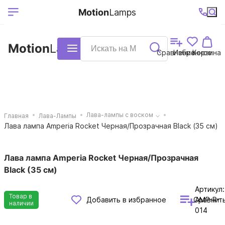
Выберите ваш
Ваш регион
+7 (495)740-
График
Motion
Lamps
доставки
38-68
работы
город
Motion
Lamps
Каталог
Сравнение
Избранное
Корзина
Лава-лампы с воском
Главная
Лава-Лампы
Лава лампа Amperia Rocket Черная/Прозрачная Black (35 см)
Лава лампа Amperia Rocket Черная/Прозрачная
Black (35 см)
Артикул:
Товар в
Сравнит
Добавить в избранное
AMP-R-
наличии
014