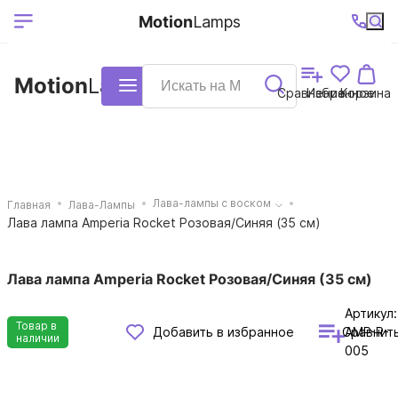
Выберите ваш
Ваш регион
+7 (495)740-
График
Motion
Lamps
доставки
38-68
работы
город
Motion
Lamps
Каталог
Сравнение
Избранное
Корзина
Лава-лампы с воском
Главная
Лава-Лампы
Лава лампа Amperia Rocket Розовая/Синяя (35 см)
Лава лампа Amperia Rocket Розовая/Синяя (35 см)
Артикул:
Товар в
Сравнит
Добавить в избранное
AMP-R-
наличии
005