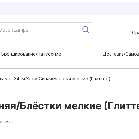
Ср
Брендирование/Нанесение
Доставка/Само
лампа 34см Хром Синяя/Блёстки мелкие (Глиттер)
яя/Блёстки мелкие (Глитт
авнить