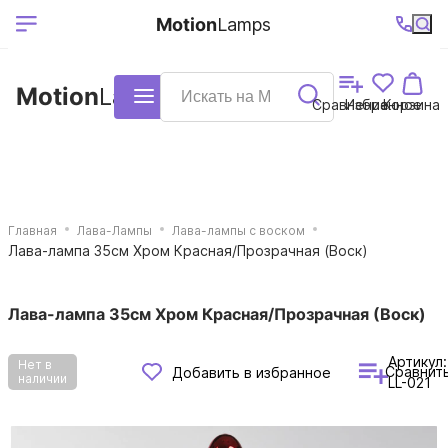
Выберите ваш
Ваш регион
+7 (495)740-
График
Motion
Lamps
доставки
38-68
работы
город
Motion
Lamps
Каталог
Сравнение
Избранное
Корзина
Главная
Лава-Лампы
Лава-лампы с воском
Лава-лампа 35см Хром Красная/Прозрачная (Воск)
Лава-лампа 35см Хром Красная/Прозрачная (Воск)
Артикул:
Нет в
Сравнит
Добавить в избранное
наличии
LL-021