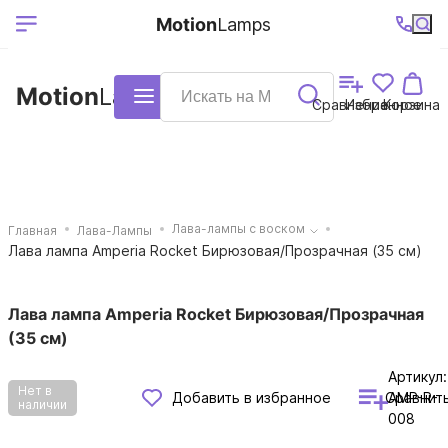
Выберите ваш
Ваш регион
+7 (495)740-
График
Motion
Lamps
доставки
38-68
работы
город
Motion
Lamps
Каталог
Сравнение
Избранное
Корзина
Лава-лампы с воском
Главная
Лава-Лампы
Лава лампа Amperia Rocket Бирюзовая/Прозрачная (35 см)
Лава лампа Amperia Rocket Бирюзовая/Прозрачная
(35 см)
Артикул:
Нет в
Сравнит
Добавить в избранное
AMP-R-
наличии
008