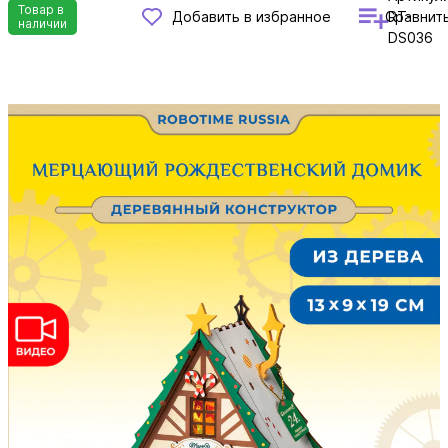
Товар в
Сравнит
Добавить в избранное
RT-
наличии
DS036