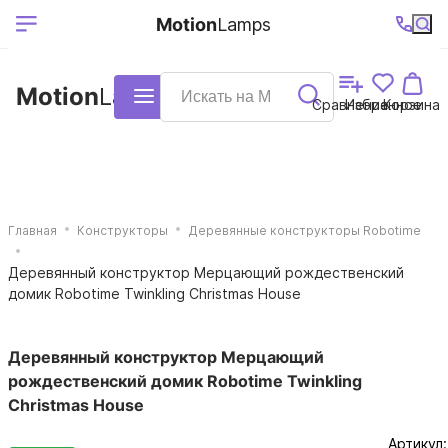
Выберите ваш
Ваш регион
+7 (495)740-
График
Motion
Lamps
доставки
38-68
работы
город
Motion
Lamps
Каталог
Сравнение
Избранное
Корзина
Главная
Конструкторы
Деревянные конструкторы Robotime
Деревянный конструктор Мерцающий рождественский
домик Robotime Twinkling Christmas House
Деревянный конструктор Мерцающий
рождественский домик Robotime Twinkling
Christmas House
Артикул: