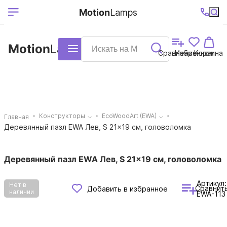
Выберите ваш
Ваш регион
+7 (495)740-
График
Motion
Lamps
доставки
38-68
работы
город
Motion
Lamps
Каталог
Сравнение
Избранное
Корзина
Конструкторы
EcoWoodArt (EWA)
Главная
Деревянный пазл EWA Лев, S 21x19 см, головоломка
Деревянный пазл EWA Лев, S 21x19 см, головоломка
Артикул:
Нет в
Сравнит
Добавить в избранное
наличии
EWA-113