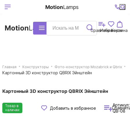
Выберите ваш
Ваш регион
+7 (495)740-
График
Motion
Lamps
доставки
38-68
работы
город
Motion
Lamps
Каталог
Сравнение
Избранное
Корзина
Главная
Конструкторы
Фото-конструктор Mozabrick и Qbrix
Картонный 3D конструктор QBRIX Эйнштейн
Картонный 3D конструктор QBRIX Эйнштейн
Артикул:
Товар в
Сравнит
Добавить в избранное
наличии
QB-08