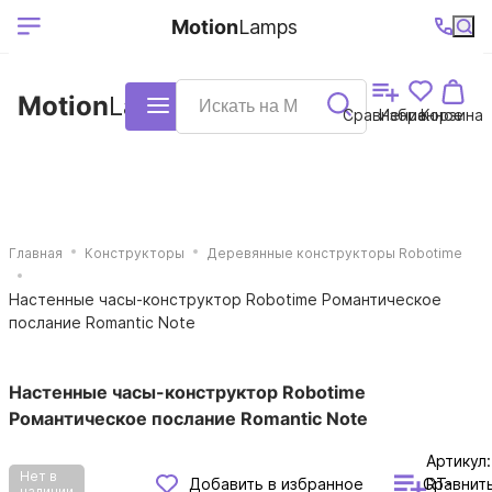
Выберите ваш
Ваш регион
+7 (495)740-
График
Motion
Lamps
доставки
38-68
работы
город
Motion
Lamps
Каталог
Сравнение
Избранное
Корзина
Главная
Конструкторы
Деревянные конструкторы Robotime
Настенные часы-конструктор Robotime Романтическое
послание Romantic Note
Настенные часы-конструктор Robotime
Романтическое послание Romantic Note
Артикул:
Нет в
Сравнит
Добавить в избранное
RT-
наличии