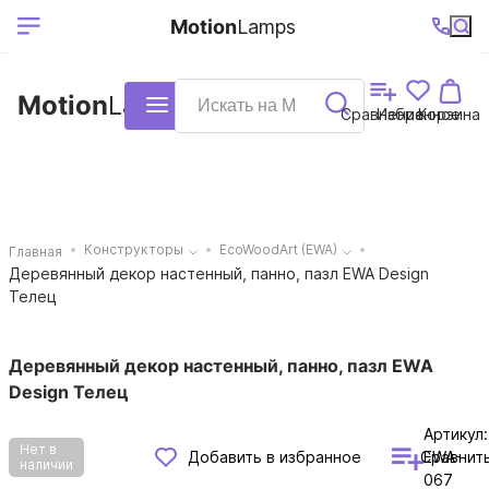
Выберите ваш
Ваш регион
+7 (495)740-
График
Motion
Lamps
доставки
38-68
работы
город
Motion
Lamps
Каталог
Сравнение
Избранное
Корзина
Конструкторы
EcoWoodArt (EWA)
Главная
Деревянный декор настенный, панно, пазл EWA Design
Телец
Деревянный декор настенный, панно, пазл EWA
Design Телец
Артикул:
Нет в
Сравнит
Добавить в избранное
EWA-
наличии
067